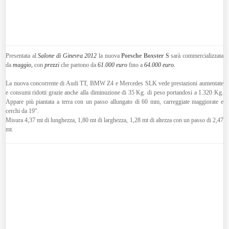
Presentata al
Salone di Ginevra 2012
la nuova
Porsche Boxster S
sarà commercializzata
da
maggio,
con
prezzi
che partono da
61.000 euro
fino a
64.000 euro.
La nuova concorrente di Audi TT, BMW Z4 e Mercedes SLK vede prestazioni aumentate
e consumi ridotti grazie anche alla diminuzione di 35 Kg. di peso portandosi a 1.320 Kg.
Appare più piantata a terra con un passo allungato di 60 mm, carreggiate maggiorate e
cerchi da 19″.
Misura 4,37 mt di lunghezza, 1,80 mt di larghezza, 1,28 mt di altezza con un passo di 2,47
mt.