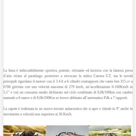
La linea è indiscutibilmente sportiva, potente, sferzante ed incisiva con la famosa presa
d’aria vicino al parafango posteriore a rievocare la mitica Carrera GT, ma le novità
principali rigurdano il motore con il 3.4 lt a 6 cilindri contrapposti che vanta ben 315 cv a
6700 giri/min con una velocità massima di 279 km/h, un’accellerazione 0-100Km/h in
5,1″ e con un consumo medio dichiarato nel ciclo combinato di 8,8lt/100km con cambio
manuale a 6 marce e di 8,0lt/100Km se invece abbinato all’automatico Pdk a 7 rapporti.
La capote è realizzata in un nuovo tessuto antiacustico che si apre e chiude in 9″ anche in
movimento a velocità non superiore ai 50 Km/h.