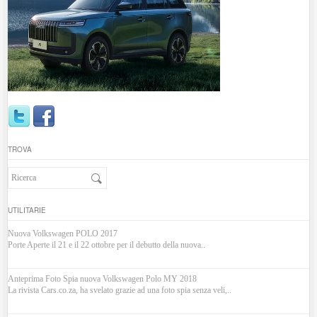
TROVA
UTILITARIE
Nuova Volkswagen POLO 2017
Porte Aperte il 21 e il 22 ottobre per il debutto della nuova..
Anteprima Foto Spia nuova Volkswagen Polo MY 2018
La rivista Cars.co.za, ha svelato grazie ad una foto spia senza veli,..