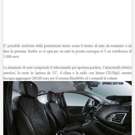
E’ possibile usufruire della promozione anche senza il rientro di auto da rottamare o da
dare in permuta. Inoltre se si opta per un auto in pronta consegna vi è un extrabonus di
1.000 euro.
La dotazione di serie comprende il telecomando per apertura portiere, l’alzacristalli elettrici
anteriori, le ruote in lamiera da 15″, il clima e la radio con lettore CD-Mp3, mentre
bisogna aggiungere 200,00 euro per il sistema Blue&Me ed i comandi al volante.