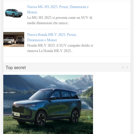
Nuova MG HS 2025: Prezzi, Dimensioni e
Motori
La MG HS 2025 si presenta come un SUV di
medie dimensioni che unisce..
Nuova Honda HR-V 2025: Prezzi,
Dimensioni e Motori
Honda HR-V 2025: il SUV compatto ibrido si
rinnova La Honda HR-V 2025..
Top secret