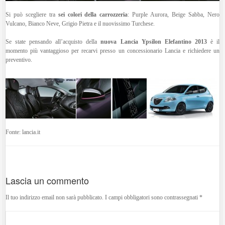
Si può scegliere tra
sei colori della carrozzeria
: Purple Aurora, Beige Sabba, Nero
Vulcano, Bianco Neve, Grigio Pietra e il nuovissimo Turchese.
Se state pensando all’acquisto della
nuova Lancia Ypsilon Elefantino 2013
è il
momento più vantaggioso per recarvi presso un concessionario Lancia e richiedere un
preventivo.
Fonte: lancia.it
Lascia un commento
Il tuo indirizzo email non sarà pubblicato.
I campi obbligatori sono contrassegnati
*