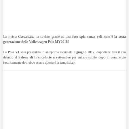
La rivista
Cars.co.za
, ha svelato grazie ad una
foto spia senza veli
,
com’è la sesta
generazione della Volkswagen Polo MY2018!
La
Polo VI
sarà presentata in anteprima mondiale a
giugno 2017
, dopodichè farà il suo
debutto al
Salone di Francoforte a settembre
per entrare subito dopo in commercio
(teoricamente dovrebbe essere questa è la tempistica).