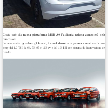
Grazie però alla
nuova piattaforma MQB A0 l’utilitaria tedesca aumenterà nelle
dimensioni
.
Le vere novità riguardano gli
interni
, i
nuovi sistemi
e la
gamma motori
con la new
entry del 1.0 TSI da 64, 75, 95 e 115 cv e del 1.5 TSI con sistema di disattivazione dei
cilindri.