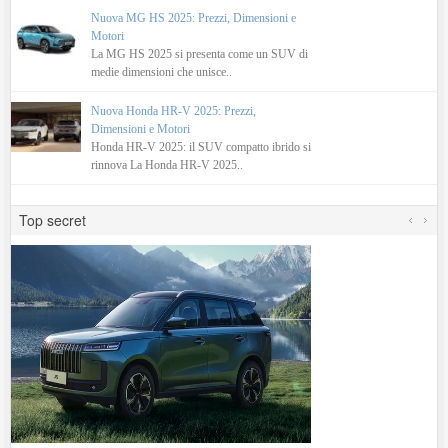
Nuova MG HS 2025: Prezzi, Dimensioni e
Motori
La MG HS 2025 si presenta come un SUV di
medie dimensioni che unisce..
Nuova Honda HR-V 2025: Prezzi,
Dimensioni e Motori
Honda HR-V 2025: il SUV compatto ibrido si
rinnova La Honda HR-V 2025..
Top secret