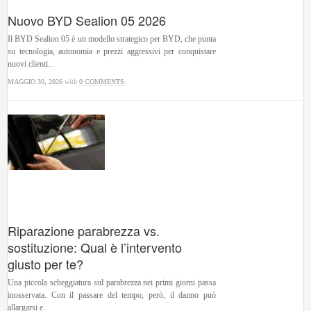
Nuovo BYD Sealion 05 2026
Il BYD Sealion 05 è un modello strategico per BYD, che punta
su tecnologia, autonomia e prezzi aggressivi per conquistare
nuovi clienti...
MAGGIO 30, 2026
with
0 COMMENTS
Riparazione parabrezza vs.
sostituzione: Qual è l’intervento
giusto per te?
Una piccola scheggiatura sul parabrezza nei primi giorni passa
inosservata. Con il passare del tempo, però, il danno può
allargarsi e..