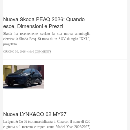
Nuova Skoda PEAQ 2026: Quando
esce, Dimensioni e Prezzi
Skoda ha recentemente svelato la sua nuova ammiraglia
elettrica: la Skoda Peaq. Si tratta di un SUV di taglia “XXL”,
progettato..
GIUGNO 30, 2026
with
0 COMMENTS
Nuova LYNK&CO 02 MY27
La Lynk & Co 02 (commercializzata in Cina con il nome di Z20
e giunta sul mercato europeo come Model Year 2026/2027)