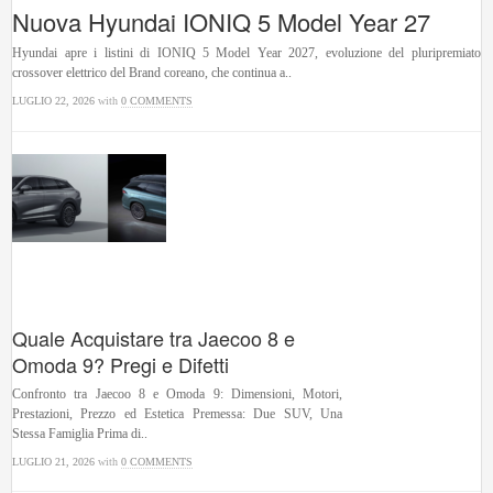
Nuova Hyundai IONIQ 5 Model Year 27
Hyundai apre i listini di IONIQ 5 Model Year 2027, evoluzione del pluripremiato
crossover elettrico del Brand coreano, che continua a..
LUGLIO 22, 2026
with
0 COMMENTS
Quale Acquistare tra Jaecoo 8 e
Omoda 9? Pregi e Difetti
Confronto tra Jaecoo 8 e Omoda 9: Dimensioni, Motori,
Prestazioni, Prezzo ed Estetica Premessa: Due SUV, Una
Stessa Famiglia Prima di..
LUGLIO 21, 2026
with
0 COMMENTS