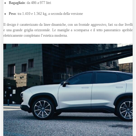
Bagagliaio
:
da 486 a 977 litri
Peso
:
tra 1.410 e 1.562 kg, a seconda della versione
Il design è caratterizzato da linee dinamiche, con un frontale aggressivo, fari su due livelli
e una grande griglia orizzontale.
Le maniglie a scomparsa e il tetto panoramico apribile
elettricamente completano l’estetica moderna.