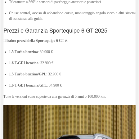
Telecamere a 360° e sensori di parcheggio anteriori e posteriori
Cruise control, avviso di abbandono corsia, monitoraggio angolo cieco e altri sistemi
di assistenza alla guida.
Prezzi e Garanzia
Sportequipe 6 GT 2025
Il
listino prezzi della Sportequipe 6 GT
è:
1.5 Turbo benzina
:
30.900 €
1.6 T-GDI benzina
:
32.900 €
1.5 Turbo benzina/GPL
:
32.900 €
1.6 T-GDI benzina/GPL
:
34.900 €
Tutte le versioni sono coperte da una garanzia di 5 anni o 100.000 km.