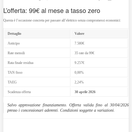
L’offerta: 99€ al mese a tasso zero
Questa è l’occasione concreta per passare all’elettrico senza compromessi economici:
Dettaglio
Valore
Anticipo
7.580€
Rate mensili
35 rate da 99€
Rata finale residua
9.257€
TAN fisso
0,00%
TAEG
2,24%
Scadenza offerta
30 aprile 2026
Salvo approvazione finanziamento. Offerta valida fino al 30/04/2026
presso i concessionari aderenti. Condizioni soggette a variazioni.