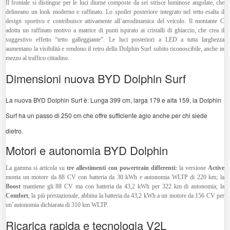
Il frontale si distingue per le luci diurne composte da sei strisce luminose angolate, che
delineano un look moderno e raffinato. Lo spoiler posteriore integrato nel tetto esalta il
design sportivo e contribuisce attivamente all’aerodinamica del veicolo. Il montante C
adotta un raffinato motivo a matrice di punti ispirato ai cristalli di ghiaccio, che crea il
suggestivo effetto “tetto galleggiante”. Le luci posteriori a LED a tutta larghezza
aumentano la visibilità e rendono il retro della Dolphin Surf subito riconoscibile, anche in
mezzo al traffico cittadino.
Dimensioni nuova BYD Dolphin Surf
La nuova BYD Dolphin Surf è: Lunga 399 cm, larga 179 e alta 159, la Dolphin
Surf ha un passo di 250 cm che offre sufficiente agio anche per chi siede
dietro.
Motori e autonomia BYD Dolphin
La gamma si articola su
tre allestimenti con powertrain differenti:
la versione
Active
monta un motore da 88 CV con batteria da 30 kWh e autonomia WLTP di 220 km; la
Boost
mantiene gli 88 CV ma con batteria da 43,2 kWh per 322 km di autonomia; la
Comfort
, la più prestazionale, abbina la batteria da 43,2 kWh a un motore da 156 CV per
un’autonomia dichiarata di 310 km WLTP.
Ricarica rapida e tecnologia V2L