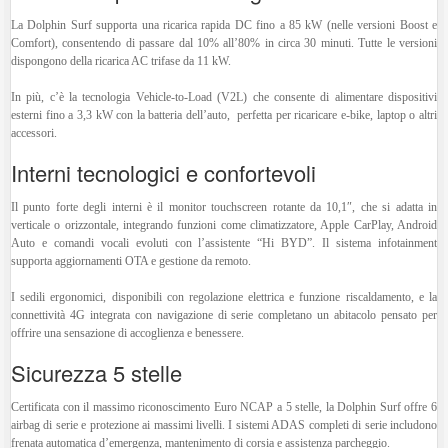
La Dolphin Surf supporta una ricarica rapida DC fino a 85 kW (nelle versioni Boost e
Comfort), consentendo di passare dal 10% all’80% in circa 30 minuti. Tutte le versioni
dispongono della ricarica AC trifase da 11 kW.
In più, c’è la tecnologia Vehicle-to-Load (V2L) che consente di alimentare dispositivi
esterni fino a 3,3 kW con la batteria dell’auto, perfetta per ricaricare e-bike, laptop o altri
accessori.
Interni tecnologici e confortevoli
Il punto forte degli interni è il monitor touchscreen rotante da 10,1″, che si adatta in
verticale o orizzontale, integrando funzioni come climatizzatore, Apple CarPlay, Android
Auto e comandi vocali evoluti con l’assistente “Hi BYD”. Il sistema infotainment
supporta aggiornamenti OTA e gestione da remoto.
I sedili ergonomici, disponibili con regolazione elettrica e funzione riscaldamento, e la
connettività 4G integrata con navigazione di serie completano un abitacolo pensato per
offrire una sensazione di accoglienza e benessere.
Sicurezza 5 stelle
Certificata con il massimo riconoscimento Euro NCAP a 5 stelle, la Dolphin Surf offre 6
airbag di serie e protezione ai massimi livelli. I sistemi ADAS completi di serie includono
frenata automatica d’emergenza, mantenimento di corsia e assistenza parcheggio.