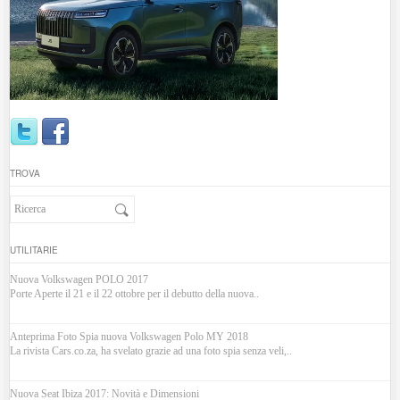
TROVA
UTILITARIE
Nuova Volkswagen POLO 2017
Porte Aperte il 21 e il 22 ottobre per il debutto della nuova..
Anteprima Foto Spia nuova Volkswagen Polo MY 2018
La rivista Cars.co.za, ha svelato grazie ad una foto spia senza veli,..
Nuova Seat Ibiza 2017: Novità e Dimensioni