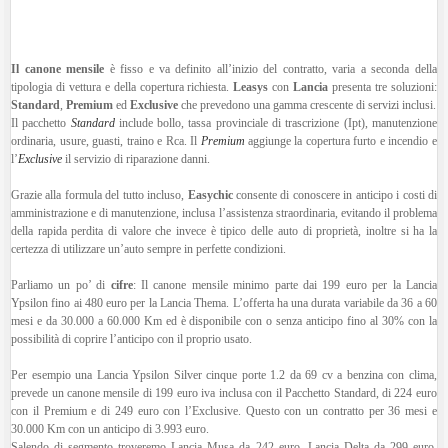
Il canone mensile
è fisso e va definito all’inizio del contratto, varia a seconda della
tipologia di vettura e della copertura richiesta.
Leasys
con
Lancia
presenta tre soluzioni:
Standard
,
Premium
ed
Exclusive
che prevedono una gamma crescente di servizi inclusi.
Il pacchetto
Standard
include bollo, tassa provinciale di trascrizione (Ipt), manutenzione
ordinaria, usure, guasti, traino e Rca. Il
Premium
aggiunge la copertura furto e incendio e
l’
Exclusive
il servizio di riparazione danni.
Grazie alla formula del tutto incluso,
Easychic
consente di conoscere in anticipo i costi di
amministrazione e di manutenzione, inclusa l’assistenza straordinaria, evitando il problema
della rapida perdita di valore che invece è tipico delle auto di proprietà, inoltre si ha la
certezza di utilizzare un’auto sempre in perfette condizioni.
Parliamo un po’ di
cifre
: Il canone mensile minimo parte dai 199 euro per la Lancia
Ypsilon fino ai 480 euro per la Lancia Thema. L’offerta ha una durata variabile da 36 a 60
mesi e da 30.000 a 60.000 Km ed è disponibile con o senza anticipo fino al 30% con la
possibilità di coprire l’anticipo con il proprio usato.
Per esempio una Lancia Ypsilon Silver cinque porte 1.2 da 69 cv a benzina con clima,
prevede un canone mensile di 199 euro iva inclusa con il Pacchetto Standard, di 224 euro
con il Premium e di 249 euro con l’Exclusive. Questo con un contratto per 36 mesi e
30.000 Km con un anticipo di 3.993 euro.
Salendo di segmento troveremo Lancia Musa da 242 euro, Lancia Delta da 299 euro,