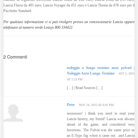
Lancia Flavia da 401 euro, Lancia Voyager da 451 euro e Lancia Thema da 478 euro per il
Pacchetto Standard.
Per qualsiasi informazione ci si può rivolgere presso un concessionario Lancia oppure
telefonare al numero verde Leasys 800 334422.
2 Commenti
noleggio a lungo termine auto privati |
Noleggio Auto Lungo Termine
SET 3, 2015
AT 1:23 PM
[…] | Read Sources […]
Peter
NOV 24, 2015 AT 6:02 PM
nooooooo! i think you need to read your
Lancia history, my frneid! Lancia was always
ahead of the game, and considered very
luxurious. The Fulvia was the same price as
an E-Type Jag when it came out ..and Lancia