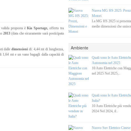
Nuova MG HS 2025: Prezzi
Motori
La MG HS 2025 si present
medie dimensioni che unisce
valida proposta è
Kia Sportage,
offerto tra
gio
2013
(data che sicuramente sarà posticipata
Ambiente
sti dalle
dimensioni
di: 4,44 mt di lunghezza,
di 1,64 mt e un vano bagagli dalla capacità di
Quali sono le Auto Elettric
Autonomia nel 2025
10 Auto Elettriche con Mag
nel 2025 Nel 2025,..
Quali sono le Auto Elettrich
Italia?
10 Auto Elettriche più vendut
2024 Nel 2024, il..
Nuovo Suv Elettrico Cines