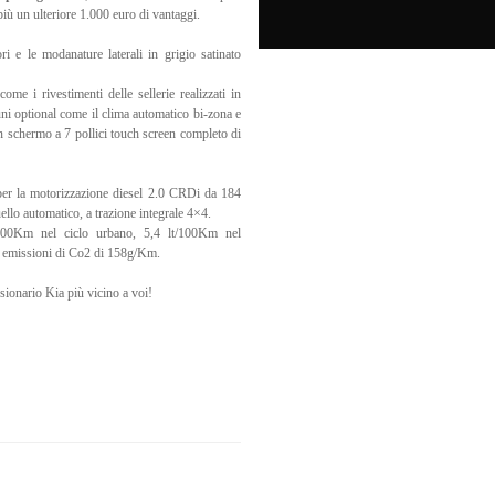
iù un ulteriore 1.000 euro di vantaggi.
ri e le modanature laterali in grigio satinato
me i rivestimenti delle sellerie realizzati in
cuni optional come il clima automatico bi-zona e
n schermo a 7 pollici touch screen completo di
 per la motorizzazione diesel 2.0 CRDi da 184
llo automatico, a trazione integrale 4×4.
/100Km nel ciclo urbano, 5,4 lt/100Km nel
on emissioni di Co2 di 158g/Km.
ssionario Kia più vicino a voi!