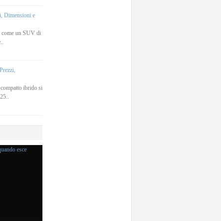
, Dimensioni e
a come un SUV di
..
rezzi,
ompatto ibrido si
25..