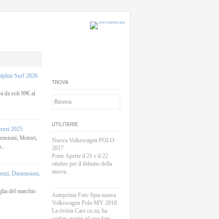
phin Surf 2026
TROVA
 da soli 99€ al
UTILITARIE
rezzi 2025
sioni, Motori,
Nuova Volkswagen POLO
..
2017
Porte Aperte il 21 e il 22
ottobre per il debutto della
nuova..
zi, Dimensioni,
lia del marchio
Anteprima Foto Spia nuova
Volkswagen Polo MY 2018
La rivista Cars.co.za, ha
svelato grazie ad una foto