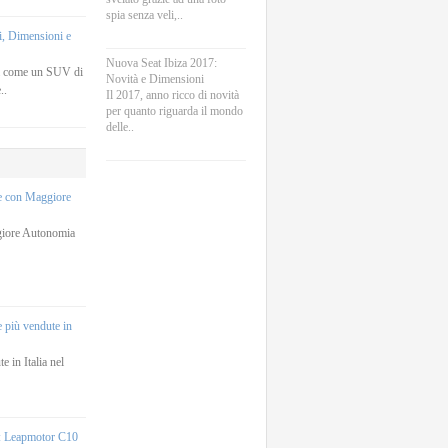
spia senza veli,..
, Dimensioni e
Nuova Seat Ibiza 2017:
a come un SUV di
Novità e Dimensioni
..
Il 2017, anno ricco di novità
per quanto riguarda il mondo
delle..
he con Maggiore
giore Autonomia
e più vendute in
e in Italia nel
e: Leapmotor C10