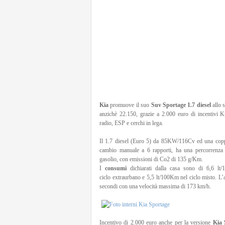
Kia
promuove il suo
Suv Sportage 1.7 diesel
allo 
anzichè 22.150, grazie a 2.000 euro di incentivi K
radio, ESP e cerchi in lega.
Il 1.7 diesel (Euro 5) da 85KW/116Cv ed una cop
cambio manuale a 6 rapporti, ha una percorrenza 
gasolio, con emissioni di Co2 di 135 g/Km.
I
consumi
dichiarati dalla casa sono di 6,6 lt
ciclo extraurbano e 5,5 lt/100Km nel ciclo misto. L
secondi con una velocità massima di 173 km/h.
Incentivo di 2.000 euro anche per la versione
Kia 