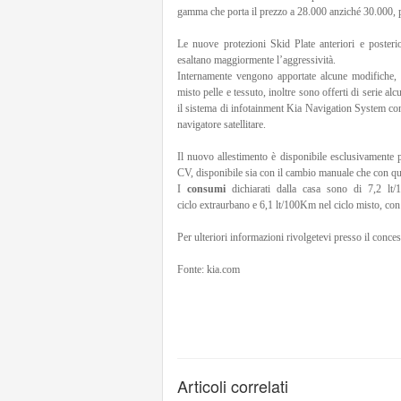
gamma che porta il prezzo a 28.000 anziché 30.000, p
Le nuove protezioni Skid Plate anteriori e posterio
esaltano maggiormente l’aggressività.
Internamente vengono apportate alcune modifiche, co
misto pelle e tessuto, inoltre sono offerti di serie al
il sistema di infotainment Kia Navigation System co
navigatore satellitare.
Il nuovo allestimento è disponibile esclusivamente
CV, disponibile sia con il cambio manuale che con que
I
consumi
dichiarati dalla casa sono di 7,2 lt
ciclo extraurbano e 6,1 lt/100Km nel ciclo misto, c
Per ulteriori informazioni rivolgetevi presso il conce
Fonte: kia.com
Articoli correlati