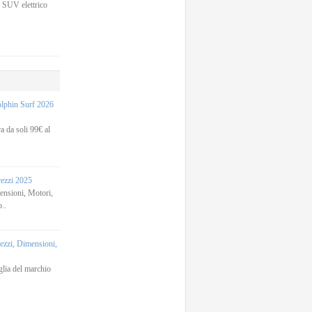
 SUV elettrico
phin Surf 2026
 da soli 99€ al
rezzi 2025
sioni, Motori,
..
zi, Dimensioni,
lia del marchio