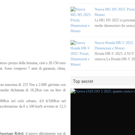
Nuova MG HS 2025: Prezzi
Motori
La MG HS 2025 si present
medie dimensioni che unisce
Nuova Honda HR-V 2025: P
Dimensioni e Motori
Honda HR-V 2025: il SUV c
rinnova La Honda HR-V 20
stesso prezzo della benzina, cioè a 20.150 euro
ia. Sono compresi 7 anni di garanzia, clima,
Top secret
pia massima di 255 Nm a 2.000 giri/min con
media dichiarata di 18,2Km con un litro di
/100Km nel ciclo urbano, 4,9 lt/100Km nel
’accelerazione da 0 a 100 km/h avviene in 12,3
Sportage Rebel
, il nuovo allestimento top di