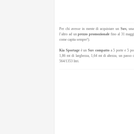
Per chi avesse in mente di acquistare un
Suv,
una 
l’altro ad un
prezzo promozionale
fino al 31 mag
come capita sempre!).
Kia Sportage
è un
Suv compatto
a 5 porte e 5 po
1,86 mt di larghezza, 1,64 mt di altezza, un passo 
564/1353 litri.