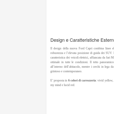
Design e Caratteristiche Ester
Il design della nuova Ford Capri combina linee el
robustezza e l’elevata posizione di guida dei SUV. L
caratteristica dei veicoli elettrici, affiancata da far
ottimale in tutte le condizioni. Il tetto panoramic
all’interno dell’abitacolo, mentre i cerchi in lega d
grintoso e contemporaneo.
E’ proposta in
6 colori di carrozzeria
: vivid yellow,
my mind e lucid red.