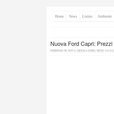
Home
News
Listino
Ambiente
Nuova Ford Capri: Prezzi 
FEBBRAIO 28, 2025
by
SILVIA
in
FORD
,
NEWS
with
0 