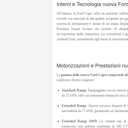
Interni e Tecnologia nuova For
All’interno, la Ford Capri offre un ambiente raffin
rivestiti con materiali di alta qualità, progettati per 
sistema di infotainment è dotato di un ampio displ
Premium Sound System che include 10 altopar
un’esperienza audio immersiva. La connettività è g
Android Auto, permettendo agli utenti di sincronizzare
Motorizzazioni e Prestazioni n
La
gamma della nuova Ford Capri comprende diver
soddisfare diverse esigenze:
Standard Range
: Equipaggiata con un motore 
da 52 kWh, offre un’autonomia stimata di circa 
Extended Range
: Questa versione dispone di
una batteria da 77 kWh, garantendo un’autonomi
Extended Range AWD
: La variante top di 
forniscono una potenza combinata di 340 C