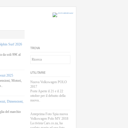
phin Surf 2026
TROVA
 da soli 99€ al
UTILITARIE
rezzi 2025
sioni, Motori,
Nuova Volkswagen POLO
..
2017
Porte Aperte il 21 e il 22
ottobre per il debutto della
nuova..
zi, Dimensioni,
lia del marchio
Anteprima Foto Spia nuova
Volkswagen Polo MY 2018
La rivista Cars.co.za, ha
svelato grazie ad una foto