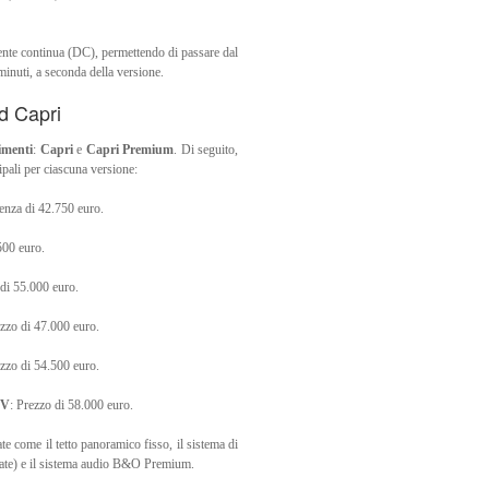
rrente continua (DC), permettendo di passare dal
inuti, a seconda della versione.
d Capri
timenti
:
Capri
e
Capri Premium
. Di seguito,
ipali per ciascuna versione:
tenza di 42.750 euro.
500 euro.
 di 55.000 euro.
ezzo di 47.000 euro.
ezzo di 54.500 euro.
CV
: Prezzo di 58.000 euro.
e come il tetto panoramico fisso, il sistema di
gate) e il sistema audio B&O Premium.