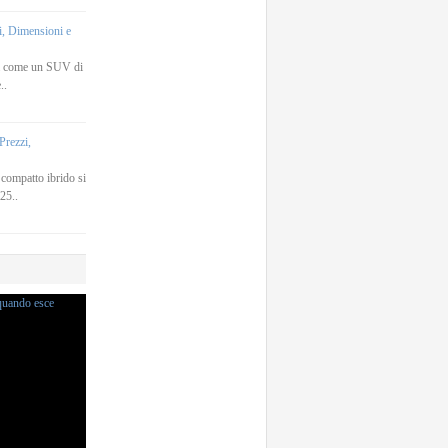
, Dimensioni e
a come un SUV di
..
rezzi,
ompatto ibrido si
25..