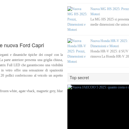
Nuova MG HS 2025: Prezzi
Motori
La MG HS 2025 si present
medie dimensioni che unisce
Nuova Honda HR-V 2025: P
ne nuova Ford Capri
Dimensioni e Motori
Honda HR-V 2025: il SUV c
eganti e dinamiche tipiche dei coupé con la
rinnova La Honda HR-V 20
a parte anteriore presenta una griglia chiusa,
i Matrix Full LED che garantiscono una visibilità
o in vetro offre una sensazione di spaziosità
a 20 pollici conferiscono al veicolo un aspetto
Top secret
 frozen white, agate vback, magnetic grey, blue