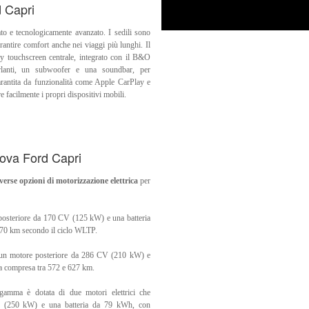
d Capri
ato e tecnologicamente avanzato. I sedili sono
garantire comfort anche nei viaggi più lunghi. Il
ay touchscreen centrale, integrato con il B&O
lanti, un subwoofer e una soundbar, per
arantita da funzionalità come Apple CarPlay e
 facilmente i propri dispositivi mobili.
uova Ford Capri
se opzioni di motorizzazione elettrica
per
posteriore da 170 CV (125 kW) e una batteria
370 km secondo il ciclo WLTP.
 un motore posteriore da 286 CV (210 kW) e
a compresa tra 572 e 627 km.
gamma è dotata di due motori elettrici che
V (250 kW) e una batteria da 79 kWh, con