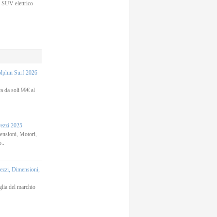
 SUV elettrico
phin Surf 2026
 da soli 99€ al
rezzi 2025
sioni, Motori,
..
zi, Dimensioni,
lia del marchio