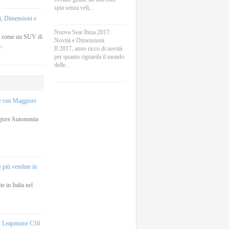
spia senza veli,..
, Dimensioni e
Nuova Seat Ibiza 2017:
a come un SUV di
Novità e Dimensioni
..
Il 2017, anno ricco di novità
per quanto riguarda il mondo
delle..
he con Maggiore
giore Autonomia
e più vendute in
e in Italia nel
e: Leapmotor C10