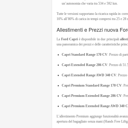
un’autonomia che varia tra 534 e 592 km.
Tutte le versioni supportano la ricarica rapida in co
10% all’80% di carica in tempi compresi tra 25 e 28 m
Allestimenti e Prezzi nuova For
La
Ford Capri
è disponibile in due principali
alles
una panoramica dei prezzi e delle caratteristiche princ
Capri Standard Range 170 CV
: Prezzo di par
Capri Extended Range 286 CV
: Prezzo di 51.
Capri Extended Range AWD 340 CV
: Prezzo
Capri Premium Standard Range 170 CV
: Pr
Capri Premium Extended Range 286 CV
: Pr
Capri Premium Extended Range AWD 340 
L’allestimento Premium aggiunge funzionalità avanzat
apertura del bagagliaio senza mani (Hands Free Lift