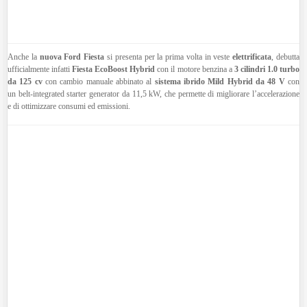
Anche la
nuova Ford Fiesta
si presenta per la prima volta in veste
elettrificata
, debutta
ufficialmente infatti
Fiesta EcoBoost Hybrid
con il motore benzina a
3 cilindri 1.0 turbo
da 125 cv
con cambio manuale abbinato al
sistema ibrido Mild Hybrid da 48 V
con
un belt-integrated starter generator da 11,5 kW, che permette di migliorare l’accelerazione
e di ottimizzare consumi ed emissioni.