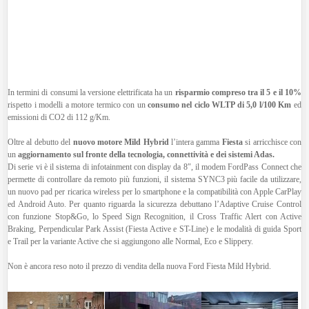
In termini di consumi la versione elettrificata ha un
risparmio compreso tra il 5 e il 10%
rispetto i modelli a motore termico con un
consumo nel ciclo WLTP di 5,0 l/100 Km
ed
emissioni di CO2 di 112 g/Km.
Oltre al debutto del
nuovo motore Mild Hybrid
l’intera gamma
Fiesta
si arricchisce con
un
aggiornamento sul fronte della tecnologia, connettività e dei sistemi Adas.
Di serie vi è il sistema di infotainment con display da 8″, il modem FordPass Connect che
permette di controllare da remoto più funzioni, il sistema SYNC3 più facile da utilizzare,
un nuovo pad per ricarica wireless per lo smartphone e la compatibilità con Apple CarPlay
ed Android Auto. Per quanto riguarda la sicurezza debuttano l’Adaptive Cruise Control
con funzione Stop&Go, lo Speed Sign Recognition, il Cross Traffic Alert con Active
Braking, Perpendicular Park Assist (Fiesta Active e ST-Line) e le modalità di guida Sport
e Trail per la variante Active che si aggiungono alle Normal, Eco e Slippery.
Non è ancora reso noto il prezzo di vendita della nuova Ford Fiesta Mild Hybrid.