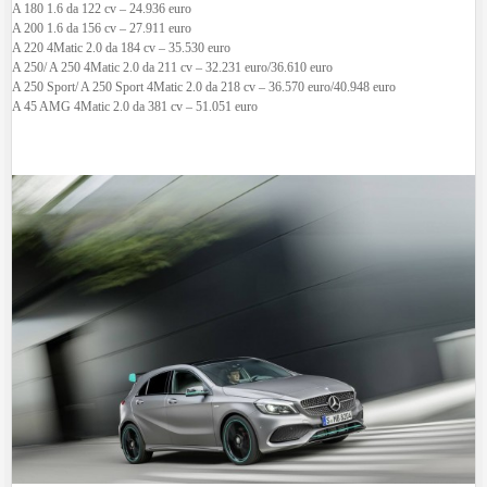
A 180 1.6 da 122 cv – 24.936 euro
A 200 1.6 da 156 cv – 27.911 euro
A 220 4Matic 2.0 da 184 cv – 35.530 euro
A 250/ A 250 4Matic 2.0 da 211 cv – 32.231 euro/36.610 euro
A 250 Sport/ A 250 Sport 4Matic 2.0 da 218 cv – 36.570 euro/40.948 euro
A 45 AMG 4Matic 2.0 da 381 cv – 51.051 euro