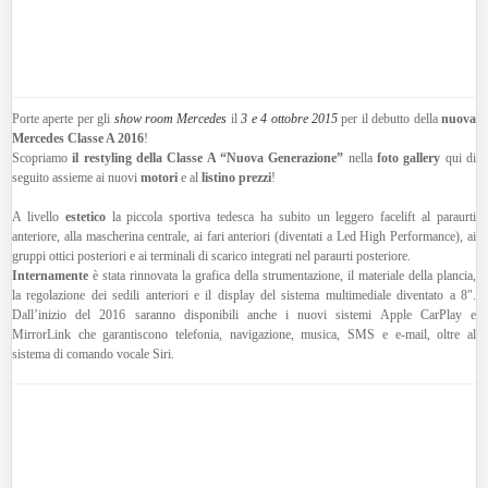
Porte aperte per gli
show room Mercedes
il
3 e 4 ottobre 2015
per il debutto della
nuova
Mercedes Classe A 2016
!
Scopriamo
il restyling della Classe A “Nuova Generazione”
nella
foto gallery
qui di
seguito assieme ai nuovi
motori
e al
listino prezzi
!
A livello
estetico
la piccola sportiva tedesca ha subito un leggero facelift al paraurti
anteriore, alla mascherina centrale, ai fari anteriori (diventati a Led High Performance), ai
gruppi ottici posteriori e ai terminali di scarico integrati nel paraurti posteriore.
Internamente
è stata rinnovata la grafica della strumentazione, il materiale della plancia,
la regolazione dei sedili anteriori e il display del sistema multimediale diventato a 8″.
Dall’inizio del 2016 saranno disponibili anche i nuovi sistemi Apple CarPlay e
MirrorLink che garantiscono telefonia, navigazione, musica, SMS e e-mail, oltre al
sistema di comando vocale Siri.