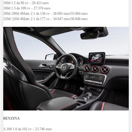
160d 1.5 da 90 cv – 26.423 euro
180d 1.5 da 109 cv – 27.376 euro
200d /200d 4Matic 2.1 da 136 cv – 28.685 euro/33.064 euro
220d/ 220d 4Matic 2.1 da 177 cv – 34.647 euro/36.848 euro
BENZINA
A 160 1.6 da 102 cv – 23.746 euro