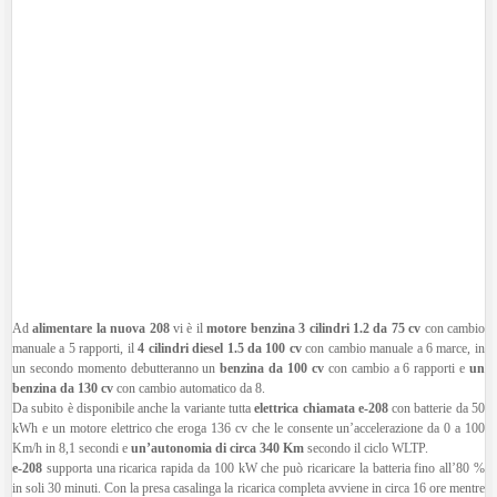
Ad
alimentare la nuova 208
vi è il
motore benzina 3 cilindri 1.2 da 75 cv
con cambio
manuale a 5 rapporti, il
4 cilindri diesel 1.5 da 100 cv
con cambio manuale a 6 marce, in
un secondo momento debutteranno un
benzina da 100 cv
con cambio a 6 rapporti e
un
benzina da 130 cv
con cambio automatico da 8.
Da subito è disponibile anche la variante tutta
elettrica chiamata e-208
con batterie da 50
kWh e un motore elettrico che eroga 136 cv che le consente un’accelerazione da 0 a 100
Km/h in 8,1 secondi e
un’autonomia di circa 340 Km
secondo il ciclo WLTP.
e-208
supporta una ricarica rapida da 100 kW che può ricaricare la batteria fino all’80 %
in soli 30 minuti. Con la presa casalinga la ricarica completa avviene in circa 16 ore mentre