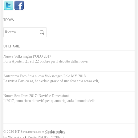
TROVA
UTILITARIE
Nuova Volkswagen POLO 2017
Porte Aperte il 21 e il 22 ottobre per il debutto della nuova..
Anteprima Foto Spia nuova Volkswagen Polo MY 2018
La rivista Cars.co.za, ha svelato grazie ad una foto spia senza veli,..
Nuova Seat Ibiza 2017: Novità e Dimensioni
Il 2017, anno ricco di novità per quanto riguarda il mondo delle..
© 2020 HT Sovrasterzo.com
Cookie policy
by WeBlog.click
Partita IVA 05009790287