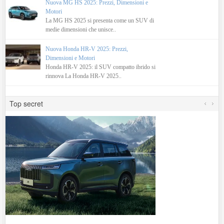
Nuova MG HS 2025: Prezzi, Dimensioni e
Motori
La MG HS 2025 si presenta come un SUV di
medie dimensioni che unisce..
Nuova Honda HR-V 2025: Prezzi,
Dimensioni e Motori
Honda HR-V 2025: il SUV compatto ibrido si
rinnova La Honda HR-V 2025..
Top secret