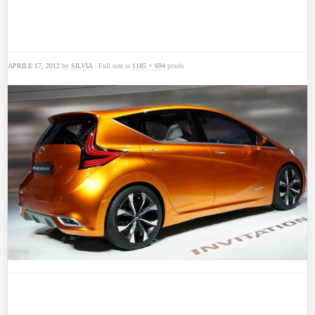
APRILE 17, 2012
by
SILVIA
· Full size is
1185 × 694
pixels