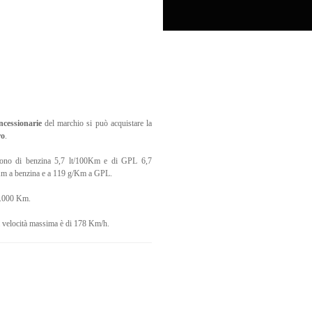
ncessionarie
del marchio si può acquistare la
ro
.
sono di benzina 5,7 lt/100Km e di GPL 6,7
/Km a benzina e a 119 g/Km a GPL.
 1.000 Km.
a velocità massima è di 178 Km/h.