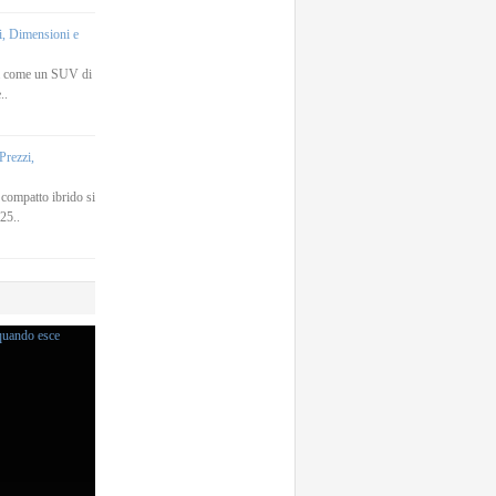
, Dimensioni e
a come un SUV di
..
rezzi,
ompatto ibrido si
25..