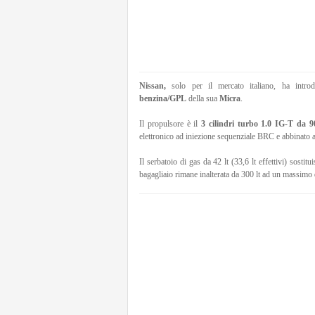
Nissan,
solo per il mercato italiano, ha introd
benzina/GPL
della sua
Micra
.
Il propulsore è il
3 cilindri turbo 1.0 IG-T da 90
elettronico ad iniezione sequenziale BRC e abbinato
Il serbatoio di gas da 42 lt (33,6 lt effettivi) sostitu
bagagliaio rimane inalterata da 300 lt ad un massimo di