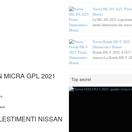
Nuova MG HS 2025: Prezzi
Motori
La MG HS 2025 si present
medie dimensioni che unisce
Nuova Honda HR-V 2025: P
Dimensioni e Motori
Honda HR-V 2025: il SUV c
rinnova La Honda HR-V 20
N MICRA GPL 2021
Top secret
ro
uro
LLESTIMENTI NISSAN