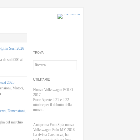
phin Surf 2026
TROVA
 da soli 99€ al
UTILITARIE
rezzi 2025
sioni, Motori,
Nuova Volkswagen POLO
..
2017
Porte Aperte il 21 e il 22
ottobre per il debutto della
nuova..
zi, Dimensioni,
lia del marchio
Anteprima Foto Spia nuova
Volkswagen Polo MY 2018
La rivista Cars.co.za, ha
svelato grazie ad una foto