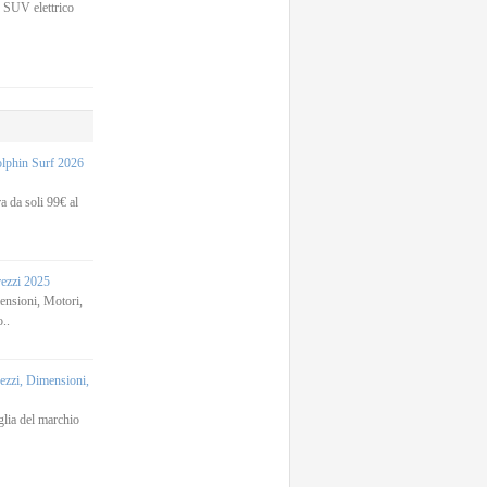
 SUV elettrico
phin Surf 2026
 da soli 99€ al
rezzi 2025
sioni, Motori,
..
zi, Dimensioni,
lia del marchio