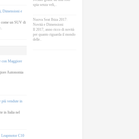
spia senza veli,..
, Dimensioni e
Nuova Seat Ibiza 2017:
a come un SUV di
Novità e Dimensioni
..
Il 2017, anno ricco di novità
per quanto riguarda il mondo
delle..
he con Maggiore
giore Autonomia
e più vendute in
e in Italia nel
e: Leapmotor C10