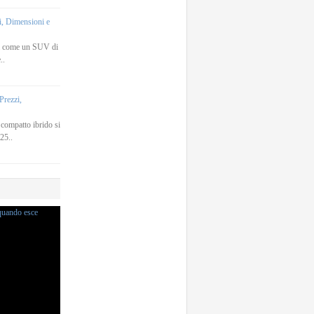
, Dimensioni e
a come un SUV di
..
rezzi,
ompatto ibrido si
25..