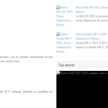
Nuova MG HS 2025: Prezzi
Motori
La MG HS 2025 si present
medie dimensioni che unisce
Nuova Honda HR-V 2025: P
Dimensioni e Motori
Honda HR-V 2025: il SUV c
rinnova La Honda HR-V 20
poranee, con un frontale caratterizzato da una
 del veicolo sono:
Top secret
dei SUV compatti, offrendo un equilibrio tra