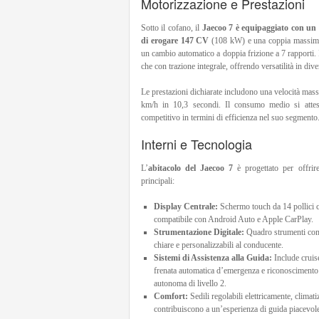
Motorizzazione e Prestazioni
Sotto il cofano, il
Jaecoo 7 è equipaggiato con un 
di erogare 147 CV
(108 kW) e una coppia massima
un cambio automatico a doppia frizione a 7 rapporti. 
che con trazione integrale, offrendo versatilità in div
Le prestazioni dichiarate includono una velocità mas
km/h in 10,3 secondi. Il consumo medio si attes
competitivo in termini di efficienza nel suo segmento
Interni e Tecnologia
L’
abitacolo del Jaecoo 7
è progettato per offrire
principali:
Display Centrale:
Schermo touch da 14 pollici ch
compatibile con Android Auto e Apple CarPlay.
Strumentazione Digitale:
Quadro strumenti comp
chiare e personalizzabili al conducente.
Sistemi di Assistenza alla Guida:
Include cruise
frenata automatica d’emergenza e riconoscimento 
autonoma di livello 2.
Comfort:
Sedili regolabili elettricamente, climati
contribuiscono a un’esperienza di guida piacevol