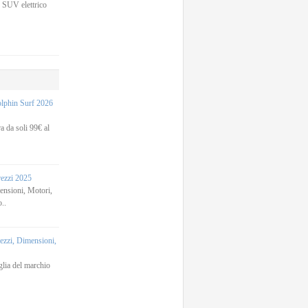
 SUV elettrico
phin Surf 2026
 da soli 99€ al
rezzi 2025
sioni, Motori,
..
zi, Dimensioni,
lia del marchio