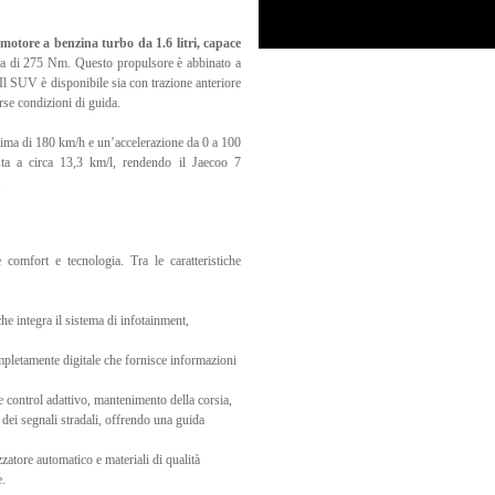
motore a benzina turbo da 1.6 litri, capace
 di 275 Nm. Questo propulsore è abbinato a
Il SUV è disponibile sia con trazione anteriore
erse condizioni di guida.
sima di 180 km/h e un’accelerazione da 0 a 100
ta a circa 13,3 km/l, rendendo il Jaecoo 7
.
 comfort e tecnologia. Tra le caratteristiche
e integra il sistema di infotainment,
letamente digitale che fornisce informazioni
 control adattivo, mantenimento della corsia,
dei segnali stradali, offrendo una guida
zzatore automatico e materiali di qualità
e.