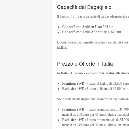
Capacità del Bagagliaio
Il Jaecoo 7 offre una capacità di carico adeguata alle 
Capacità con Sedili in Uso:
584 litri
Capacità con Sedili Abbattuti:
1.349 litri
Questa versatilità permette di affrontare sia gli spo
facilità.
Prezzo e Offerte in Italia
In
Italia
, il
Jaecoo 7 è disponibile in due allestimen
Premium 2WD:
Prezzo di listino di 33.900 euro
Exclusive 4WD:
Prezzo di listino di 37.900 euro
Sono attualmente disponibili promozioni che riducono
Premium 2WD:
Prezzo promozionale di 31.400 e
mensili da 299 euro per 48 mesi, oltre a una maxi 
Exclusive 4WD:
Prezzo promozionale di 35.900 e
mensili da 349 euro per 36 mesi, oltre a una maxi 