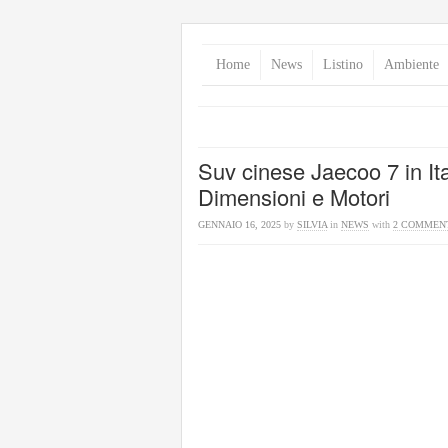
Home
News
Listino
Ambiente
Suv cinese Jaecoo 7 in Ita
Dimensioni e Motori
GENNAIO 16, 2025
by
SILVIA
in
NEWS
with
2 COMMEN