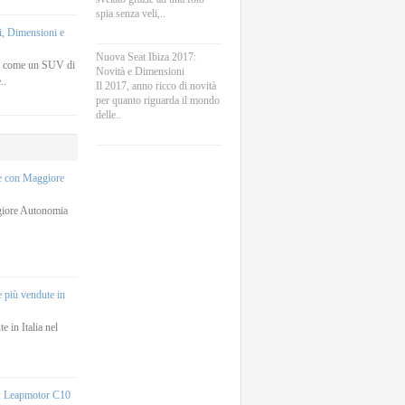
spia senza veli,..
, Dimensioni e
Nuova Seat Ibiza 2017:
a come un SUV di
Novità e Dimensioni
..
Il 2017, anno ricco di novità
per quanto riguarda il mondo
delle..
he con Maggiore
giore Autonomia
e più vendute in
e in Italia nel
e: Leapmotor C10