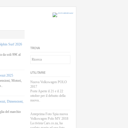
phin Surf 2026
TROVA
 da soli 99€ al
UTILITARIE
rezzi 2025
sioni, Motori,
Nuova Volkswagen POLO
..
2017
Porte Aperte il 21 e il 22
ottobre per il debutto della
nuova..
zi, Dimensioni,
lia del marchio
Anteprima Foto Spia nuova
Volkswagen Polo MY 2018
La rivista Cars.co.za, ha
svelato grazie ad una foto