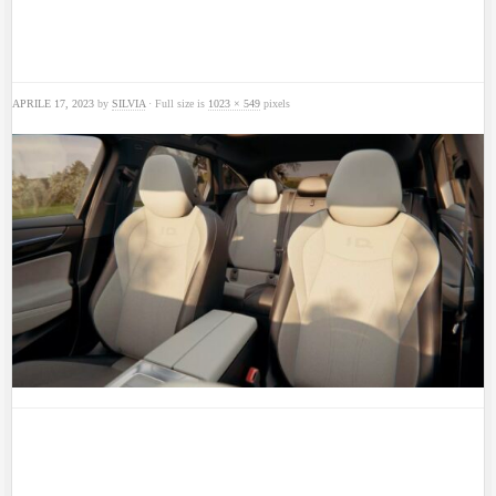
APRILE 17, 2023
by
SILVIA
· Full size is
1023 × 549
pixels