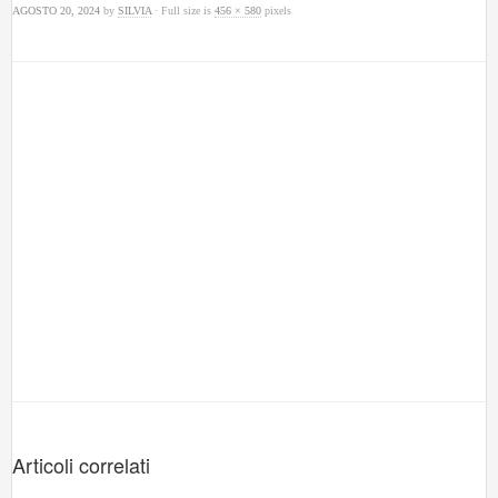
AGOSTO 20, 2024
by
SILVIA
· Full size is
456 × 580
pixels
Articoli correlati