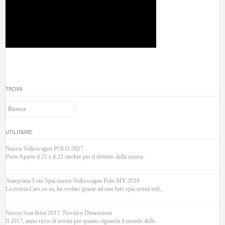
TROVA
UTILITARIE
Nuova Volkswagen POLO 2017
Porte Aperte il 21 e il 22 ottobre per il debutto della nuova..
Anteprima Foto Spia nuova Volkswagen Polo MY 2018
La rivista Cars.co.za, ha svelato grazie ad una foto spia senza veli,..
Nuova Seat Ibiza 2017: Novità e Dimensioni
Il 2017, anno ricco di novità per quanto riguarda il mondo delle..