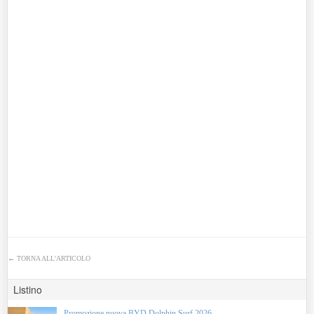
←
TORNA ALL'ARTICOLO
Listino
Promozione nuova BYD Dolphin Surf 2026