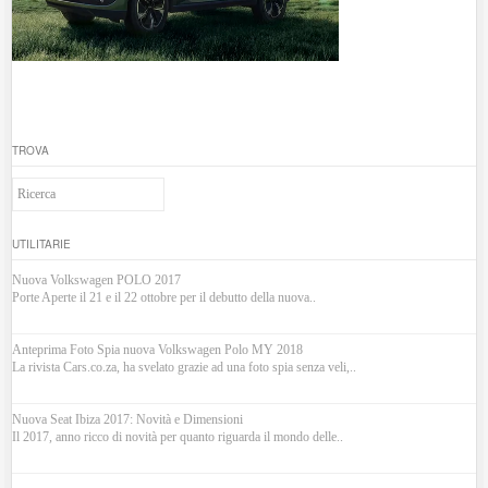
TROVA
UTILITARIE
Nuova Volkswagen POLO 2017
Porte Aperte il 21 e il 22 ottobre per il debutto della nuova..
Anteprima Foto Spia nuova Volkswagen Polo MY 2018
La rivista Cars.co.za, ha svelato grazie ad una foto spia senza veli,..
Nuova Seat Ibiza 2017: Novità e Dimensioni
Il 2017, anno ricco di novità per quanto riguarda il mondo delle..