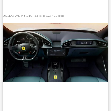
LUGLIO 2, 2025
by
SILVIA
· Full size is
1022 × 579
pixels