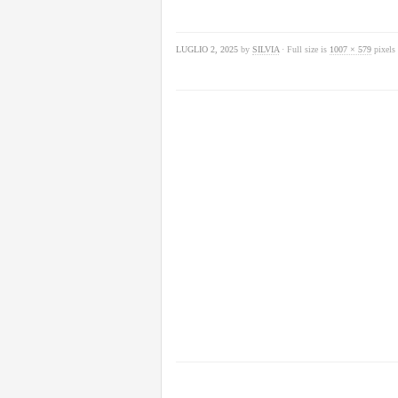
LUGLIO 2, 2025
by
SILVIA
· Full size is
1007 × 579
pixels