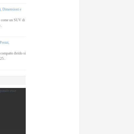
, Dimensioni e
a come un SUV di
..
rezzi,
ompatto ibrido si
25..