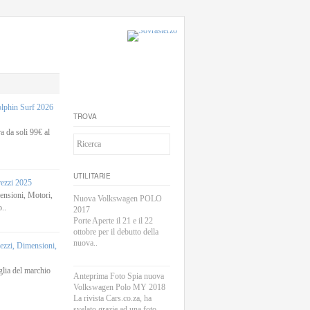
phin Surf 2026
TROVA
 da soli 99€ al
UTILITARIE
rezzi 2025
sioni, Motori,
Nuova Volkswagen POLO
..
2017
Porte Aperte il 21 e il 22
ottobre per il debutto della
nuova..
zi, Dimensioni,
lia del marchio
Anteprima Foto Spia nuova
Volkswagen Polo MY 2018
La rivista Cars.co.za, ha
svelato grazie ad una foto