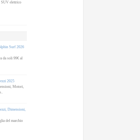
 SUV elettrico
phin Surf 2026
 da soli 99€ al
rezzi 2025
sioni, Motori,
..
zi, Dimensioni,
lia del marchio